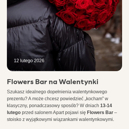
12 lutego 2026
Flowers Bar na Walentynki
Szukasz idealnego dopełnienia walentynkowego
prezentu? A może chcesz powiedzieć „kocham” w
klasyczny, ponadczasowy sposób? W dniach
13-14
lutego
przed salonem Apart pojawi się
Flowers Bar
–
stoisko z wyjątkowymi wiązankami walentynkowymi.