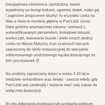
Dwupiętrowa ośmiornica–zjeżdżalnia, basen
wypełniony po brzegi kulkami, ogromny statek, małpi gaj
i zaginione drogocenne skarby! To wszystko czeka na
Was w świecie morskiej głębiny w Port Łódź Junior.
Dwie godziny urozmaiconej zabawy i animacji z
wykwalifikowanym personelem, brokatowe tatuaże,
warkoczyki, malowanie buziek i wiele innych atrakcji
czeka na Wasze Maluchy. A po szalonych harcach
zapraszamy do strefy restauracyjnej do specjalnie
udekorowanego urodzinowego kącika dziecięcego na
tort i poczęstunek 😊
Na urodziny zapraszamy dzieci w wieku 3-10 lat w
niedziele niehandlowe oraz święta - zawsze wtedy, gdy
Port Łódź jest zamknięty i możecie mieć salę zabaw do
wyłącznej dyspozycji.
W celu dokonania rezerwacji lub uzyskania większej