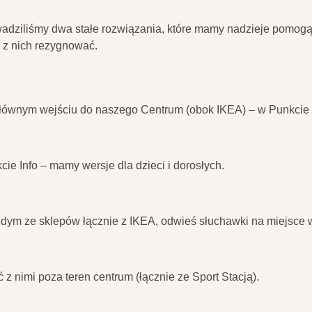
wadziliśmy dwa stałe rozwiązania, które mamy nadzieje pomogą
 z nich rezygnować.
łównym wejściu do naszego Centrum (obok IKEA) – w Punkcie I
ie Info – mamy wersje dla dzieci i dorosłych.
ym ze sklepów łącznie z IKEA, odwieś słuchawki na miejsce w
z nimi poza teren centrum (łącznie ze Sport Stacją).