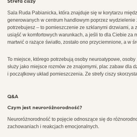
Strefa ciszy
Sala Ruda Pabianicka, która znajduje się w korytarzu międ
generowanych w centrum handlowym poprzez wydzielenie zamk
potrzebujesz – to pomieszczenie ze szklanymi drzwiami, a
usiąść w komfortowych warunkach, a jeśli to dla Ciebie za
martwić o rażące światło, zostało ono przyciemnione, a w śro
To miejsce, którego potrzebują osoby neuroatypowe, osoby z
służy jako miejsce rozmów ze znajomymi, plac zabaw dla dz
i początkowy układ pomieszczenia. Ze strefy ciszy skorzys
Q&A
Czym jest neuroróżnorodność?
Neuroróżnorodność to pojęcie odnoszące się do różnorodnoś
zachowaniach i reakcjach emocjonalnych.