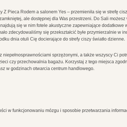
zy Z Pieca Rodem a salonem Yes – przemieniła się w strefę cis
niętej, ale dostępnej dla Was przestrzeni. Do Sali możesz we
 znajdują się w nim fotele akustyczne zapewniające dodatkowe 
 mało zdecydowaliśmy się przekształcić byłe przymierzalnie w 
dku dnia otuli Cię docierające do strefy ciszy światło dzienne.
 niepełnosprawnościami sprzężonymi, a także wszyscy Ci potrze
ieci czy przechowalnia bagażu. Korzystaj z tego miejsca zgod
tasz w godzinach otwarcia centrum handlowego.
ci w funkcjonowaniu mózgu i sposobie przetwarzania informacji