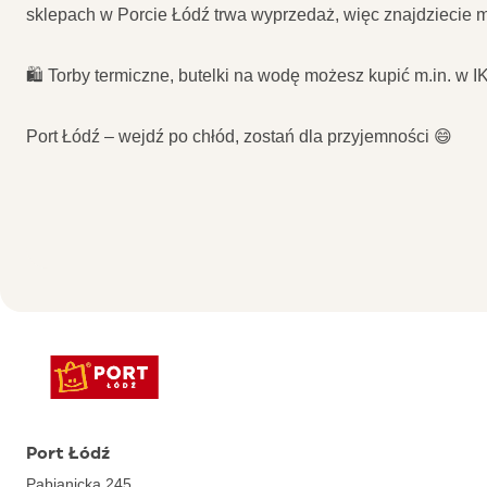
sklepach w Porcie Łódź trwa wyprzedaż, więc znajdziecie 
🛍️ Torby termiczne, butelki na wodę możesz kupić m.in. w
Port Łódź – wejdź po chłód, zostań dla przyjemności 😄
Port Łódź
Pabianicka 245