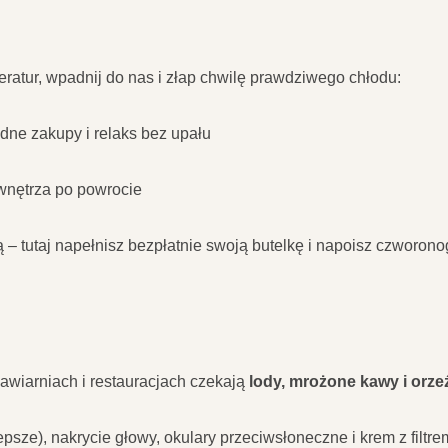
ratur, wpadnij do nas i złap chwilę prawdziwego chłodu:
dne zakupy i relaks bez upału
nętrza po powrocie
– tutaj napełnisz bezpłatnie swoją butelkę i napoisz czworonog
awiarniach i restauracjach czekają
lody, mrożone kawy i orze
lepsze), nakrycie głowy, okulary przeciwsłoneczne i krem z filt