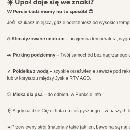
☀️ Upał daje się we znaki?
W Porcie Łódź mamy na to sposób! 😎
Jeśli szukasz miejsca, gdzie odetchniesz od wysokich tempe
❄️
Klimatyzowane centrum
– przyjemna temperatura, wygo
🚗
Parking podziemny
– Twój samochód bez nagrzanego w
💧
Poidełka z wodą
– szybkie orzeźwienie zawsze pod ręką 
lub w korytarzu między Jysk a RTV AGD.
🐶
Miska dla psa
– do odbioru w Punkcie Info
🍦 A gdy najdzie Cię ochota na coś pysznego – w naszych k
☀️Przewiewny strój (materiały takie jak len, bawełna są naj