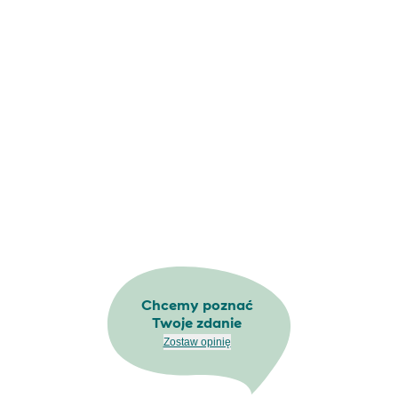
Chcemy poznać
Twoje zdanie
Zostaw opinię