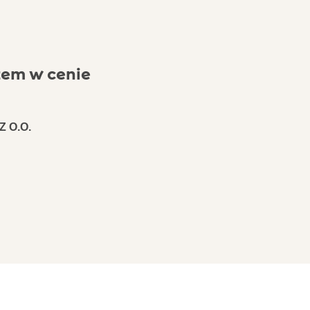
żem w cenie
 O.O.