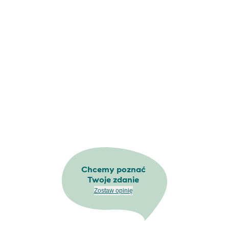
Chcemy poznać
Twoje zdanie
Zostaw opinię