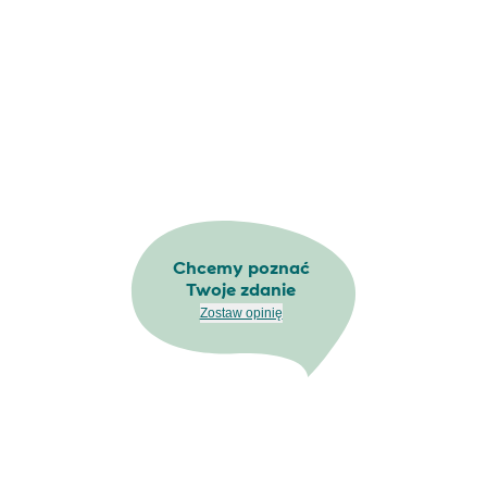
Chcemy poznać
Twoje zdanie
Zostaw opinię