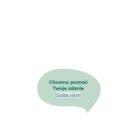
Chcemy poznać
Twoje zdanie
Zostaw opinię