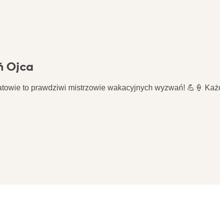
ń Ojca
Tatowie to prawdziwi mistrzowie wakacyjnych wyzwań! 💪🍦 Każdy